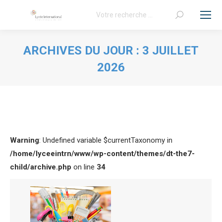
Recherche
:
ARCHIVES DU JOUR :
3 JUILLET
2026
Vous êtes ici :
Warning
: Undefined variable $currentTaxonomy in
/home/lyceeintrn/www/wp-content/themes/dt-the7-
child/archive.php
on line
34