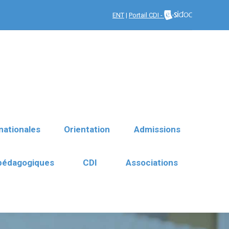
nationales
Orientation
ENT
|
Portail CDI -
Admissions
 pédagogiques
CDI
Associations
nationales
Orientation
Admissions
 pédagogiques
CDI
Associations