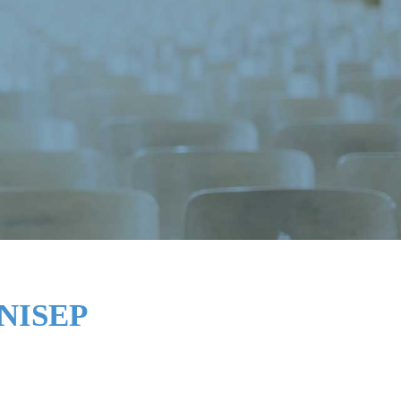
’ONISEP