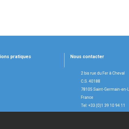
ions pratiques
Nous contacter
2 bis rue du Fer à Cheval
C.S. 40188
78105 Saint-Germain-en-
France
Tel: +33 (0)1 39 10 94 11