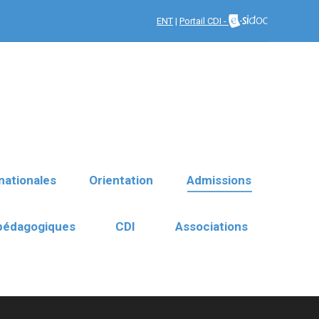
nationales
Orientation
ENT
|
Portail CDI -
Admissions
 pédagogiques
CDI
Associations
nationales
Orientation
Admissions
 pédagogiques
CDI
Associations