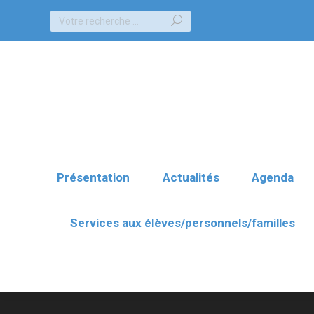
Recherche
Présentation
Actualités
Agenda
:
Services aux élèves/personnels/familles
Présentation
Actualités
Agenda
Services aux élèves/personnels/familles