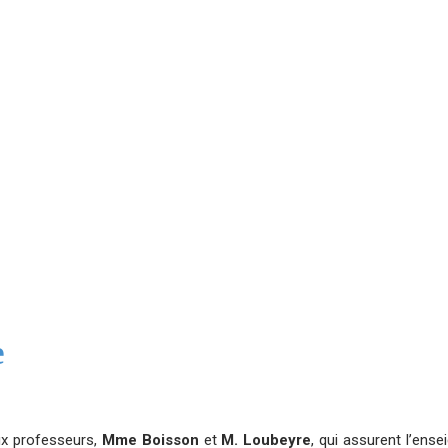
TECHNOLOGIE
Vous êtes ici :
Accueil
Technologie
e
ux professeurs,
Mme Boisson
et
M. Loubeyre
, qui assurent l’ens