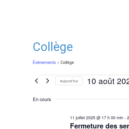
Collège
Évènements
Collège
10 août 20
Évènements
Aujourd’hui
Sélectionnez
for
une
En cours
10
date.
août
11 juillet 2025 @ 17 h 00 min
-
Fermeture des ser