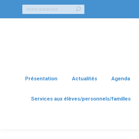
Recherche
Présentation
Actualités
Agenda
:
Services aux élèves/personnels/familles
Présentation
Actualités
Agenda
Services aux élèves/personnels/familles