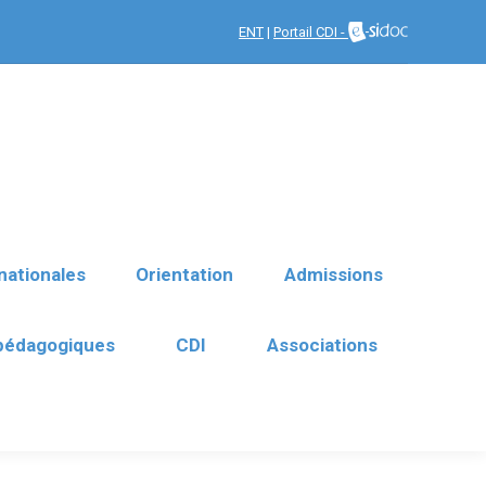
nationales
Orientation
ENT
|
Portail CDI -
Admissions
 pédagogiques
CDI
Associations
nationales
Orientation
Admissions
 pédagogiques
CDI
Associations