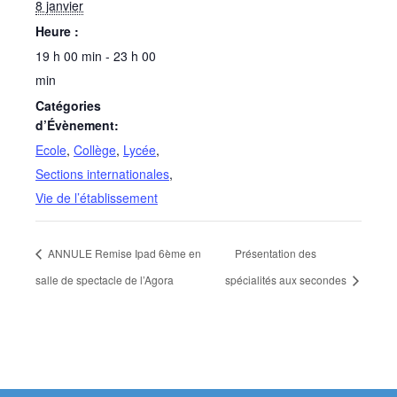
8 janvier
Heure :
19 h 00 min - 23 h 00
min
Catégories
d’Évènement:
Ecole
,
Collège
,
Lycée
,
Sections internationales
,
Vie de l’établissement
ANNULE Remise Ipad 6ème en
Présentation des
salle de spectacle de l’Agora
spécialités aux secondes