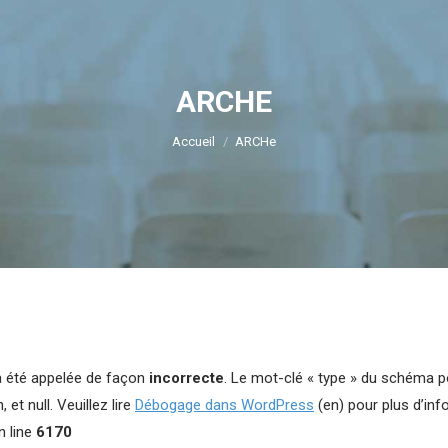
ARCHE
Vous êtes ici :
Accueil
ARCHe
a été appelée de façon
incorrecte
. Le mot-clé « type » du schéma p
 et null. Veuillez lire
Débogage dans WordPress
(en) pour plus d’inf
 line
6170