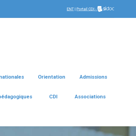
nationales
Orientation
ENT
|
Portail CDI -
Admissions
 pédagogiques
CDI
Associations
nationales
Orientation
Admissions
 pédagogiques
CDI
Associations