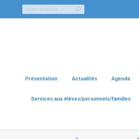
Recherche
Présentation
Actualités
Agenda
:
Services aux élèves/personnels/familles
Présentation
Actualités
Agenda
Services aux élèves/personnels/familles