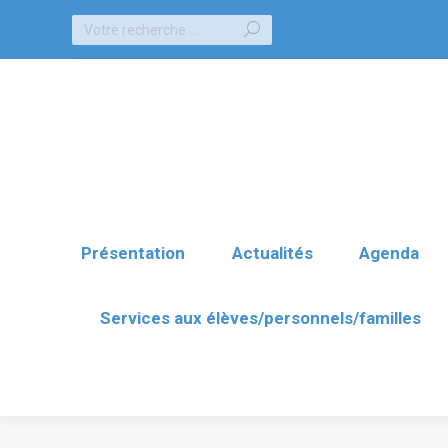
Recherche
Présentation
Actualités
Agenda
:
Services aux élèves/personnels/familles
Présentation
Actualités
Agenda
Services aux élèves/personnels/familles