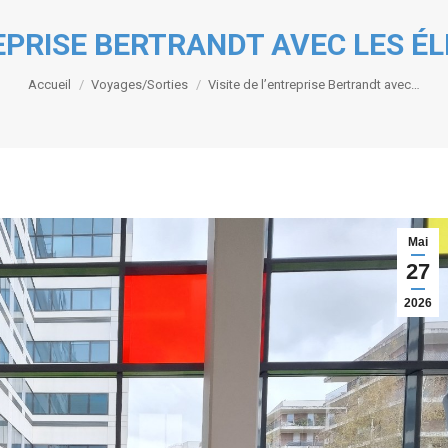
REPRISE BERTRANDT AVEC LES É
Vous êtes ici :
Accueil
Voyages/Sorties
Visite de l’entreprise Bertrandt avec…
Mai
27
2026