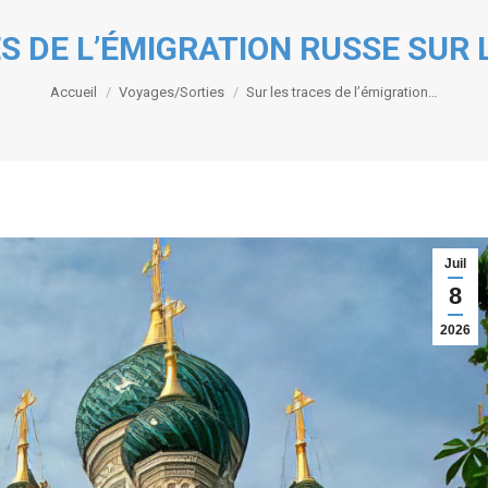
S DE L’ÉMIGRATION RUSSE SUR 
Vous êtes ici :
Accueil
Voyages/Sorties
Sur les traces de l’émigration…
Juil
8
2026