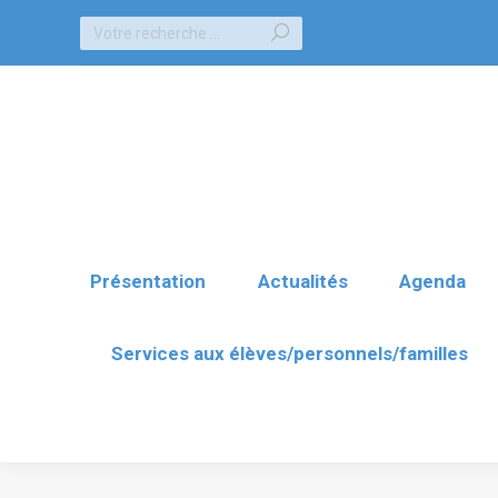
Recherche
Présentation
Actualités
Agenda
:
Services aux élèves/personnels/familles
Présentation
Actualités
Agenda
Services aux élèves/personnels/familles