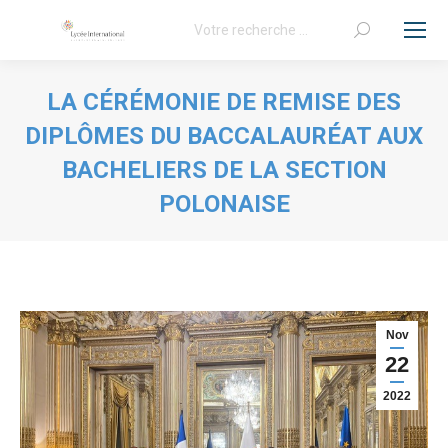
Recherche
:
LA CÉRÉMONIE DE REMISE DES
DIPLÔMES DU BACCALAURÉAT AUX
BACHELIERS DE LA SECTION
POLONAISE
Vous êtes ici :
Nov
22
2022