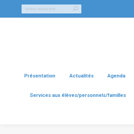
Recherche
Présentation
Actualités
Agenda
:
Services aux élèves/personnels/familles
Présentation
Actualités
Agenda
Services aux élèves/personnels/familles