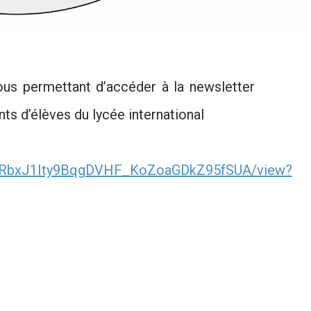
vous permettant d’accéder à la newsletter
nts d’élèves du lycée international
/d/1RbxJ1Ity9BqgDVHF_KoZoaGDkZ95fSUA/view?