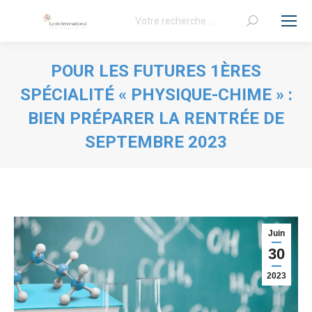
Recherche
:
POUR LES FUTURES 1ÈRES
SPÉCIALITÉ « PHYSIQUE-CHIME » :
BIEN PRÉPARER LA RENTRÉE DE
SEPTEMBRE 2023
Vous êtes ici :
Juin
30
2023