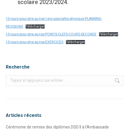
scolaire 2023/2024.
10-jours-pour-etre-au-top-1ere-specialite-physique-PLANNING-
REVISIONS
Télécharger
10-jours-pour-etre-au-top-POINTS-CLEFS-COURS-SECONDE
Télécharger
10-jours-pour-etre-au-top-EXERCICES
Télécharger
Recherche
Recherche
:
Articles récents
Cérémonie de remise des diplômes DSD II à l’Ambassade