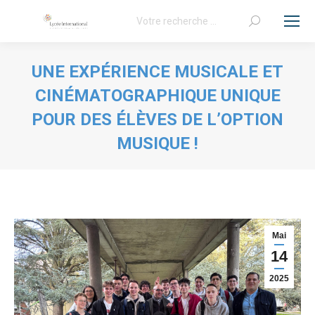
Recherche
:
UNE EXPÉRIENCE MUSICALE ET
CINÉMATOGRAPHIQUE UNIQUE
POUR DES ÉLÈVES DE L’OPTION
MUSIQUE !
Vous êtes ici :
Mai
14
2025