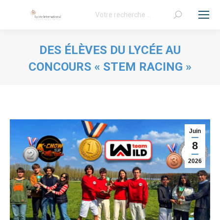
Recherche
:
DES ÉLÈVES DU LYCÉE AU
CONCOURS « STEM RACING »
Vous êtes ici :
Juin
8
2026