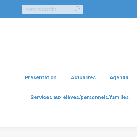
Recherche
Présentation
Actualités
Agenda
:
Services aux élèves/personnels/familles
Présentation
Actualités
Agenda
Services aux élèves/personnels/familles