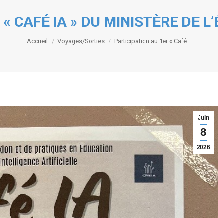
 « CAFÉ IA » DU MINISTÈRE DE 
Vous êtes ici :
Accueil
Voyages/Sorties
Participation au 1er « Café…
Juin
8
2026