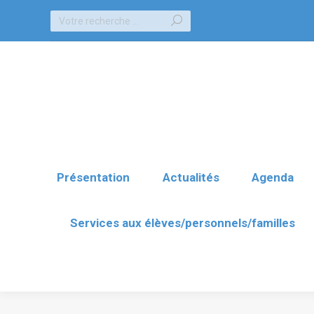
Recherche
Présentation
Actualités
Agenda
:
Services aux élèves/personnels/familles
Présentation
Actualités
Agenda
Services aux élèves/personnels/familles